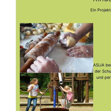
Ein Projek
ASiJA bed
der Schu
und per