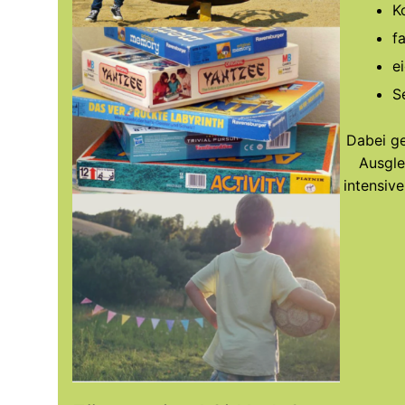
Ko
f
e
S
Dabei ge
Ausgle
intensiv