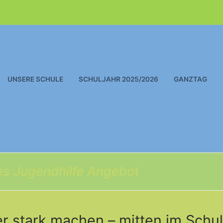
UNSERE SCHULE
SCHULJAHR 2025/2026
GANZTAG
tes Jugendhilfe Angebot
r stark machen – mitten im Schul