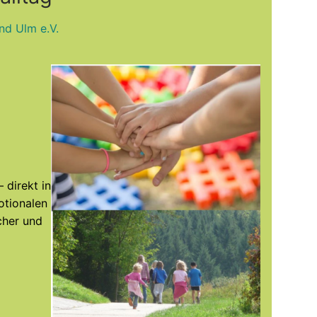
nd Ulm e.V.
 direkt in
otionalen
cher und