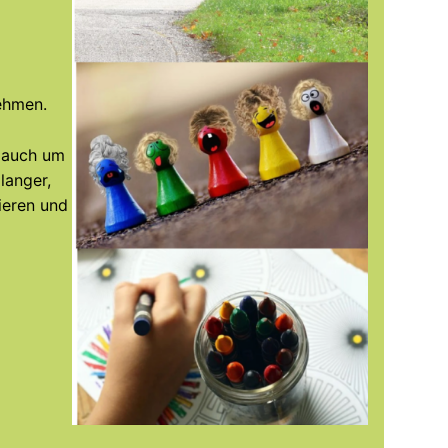
ehmen.
n auch um
langer,
ieren und